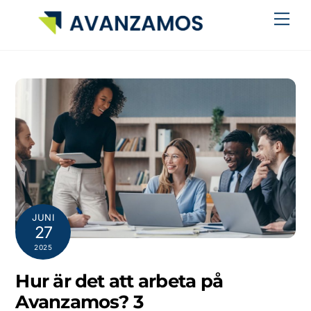
Skip
Men
to
content
JUNI
27
2025
Hur är det att arbeta på
Avanzamos? 3